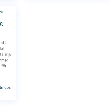
ng
 att
det
a är ju
ommer
 för
tmops
,