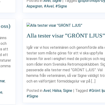
,
Posted in
Avel
,
Signe
|
Tagged
@Sportmops-by
Aspegren
,
#Avel
,
#Signe
 oss)
Alla tester visar ”GRÖNT LJUS”
känns
n och
Igår var vi hos veterinären och genomförde alla
a att
tester som måste göras för att vi ska uppfylla
d att
kraven för avel i enighet med de policys och reg
raturer
som råder inom Svenska Retromopsklubben. Si
t komma
passerade alla tester med ”GRÖNT LJUS”. Väl
hemma från veterinären, så var Signe väldigt trö
mar
,
och en välförtjänt förmiddagslur var på […]
Posted in
Avel
,
Hälsa
,
Signe
|
Tagged
#Grönt lj
ne
,
#Signe