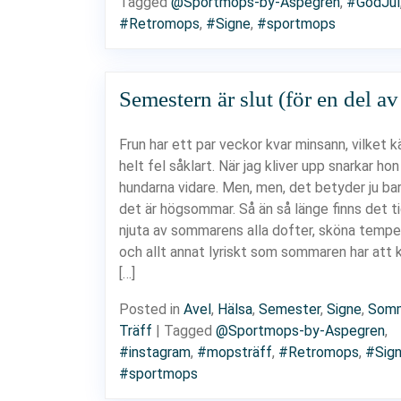
Tagged
@Sportmops-by-Aspegren
,
#GodJul
#Retromops
,
#Signe
,
#sportmops
Semestern är slut (för en del av
Frun har ett par veckor kvar minsann, vilket 
helt fel såklart. När jag kliver upp snarkar ho
hundarna vidare. Men, men, det betyder ju bar
det är högsommar. Så än så länge finns det ti
njuta av sommarens alla dofter, sköna tempe
och allt annat lyriskt som sommaren har at
[…]
Posted in
Avel
,
Hälsa
,
Semester
,
Signe
,
Som
Träff
|
Tagged
@Sportmops-by-Aspegren
,
#instagram
,
#mopsträff
,
#Retromops
,
#Sig
#sportmops