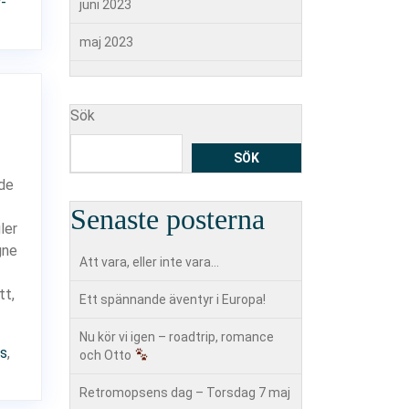
-
juni 2023
maj 2023
Sök
SÖK
 de
Senaste posterna
ler
gne
Att vara, eller inte vara…
tt,
Ett spännande äventyr i Europa!
Nu kör vi igen – roadtrip, romance
us
,
och Otto
Retromopsens dag – Torsdag 7 maj