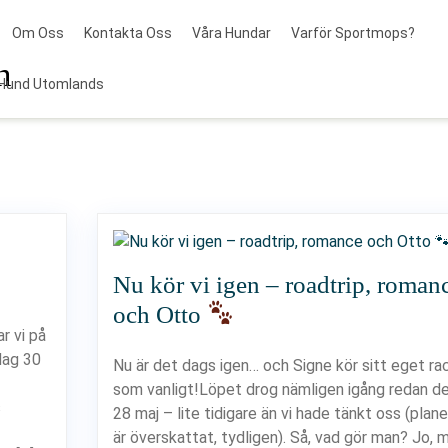
Om Oss
Kontakta Oss
Våra Hundar
Varför Sportmops?
n
Hund Utomlands
Nu kör vi igen – roadtrip, roman
och Otto
r vi på
dag 30
Nu är det dags igen… och Signe kör sitt eget ra
som vanligt!Löpet drog nämligen igång redan d
s
28 maj – lite tidigare än vi hade tänkt oss (plane
är överskattat, tydligen). Så, vad gör man? Jo, 