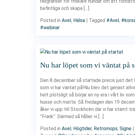
rasgränser för friskare hundar om att förbätt
befintliga och skapa […]
Posted in
Avel
,
Hälsa
|
Tagged
#Avel
,
#kors
#webinar
Nu har löpet som vi väntat på s
Den 8 december så startade precis just det 
som vi har väntat på!Nu blev det genast allva
helt plötsligt så börjar en ny era i vårt liv so
husse och matte. Så fredagen den 19 dece
åker vi upp till Stockholm där vi har stämt t
”Frank”. Därmed så håller vi […]
Posted in
Avel
,
Högtider
,
Retromops
,
Signe
|