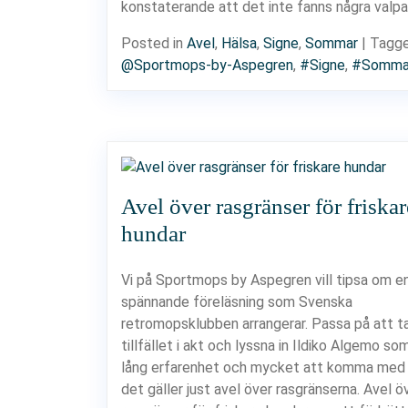
konstaterande att det inte fanns några valpar 
Posted in
Avel
,
Hälsa
,
Signe
,
Sommar
|
Tagg
@Sportmops-by-Aspegren
,
#Signe
,
#Somma
Avel över rasgränser för friskar
hundar
Vi på Sportmops by Aspegren vill tipsa om e
spännande föreläsning som Svenska
retromopsklubben arrangerar. Passa på att t
tillfället i akt och lyssna in Ildiko Algemo so
lång erfarenhet och mycket att komma med 
det gäller just avel över rasgränserna. Avel ö