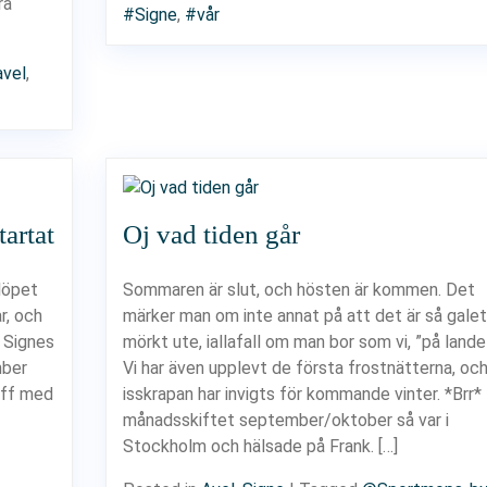
ra
#Signe
,
#vår
avel
,
tartat
Oj vad tiden går
löpet
Sommaren är slut, och hösten är kommen. Det
r, och
märker man om inte annat på att det är så galet
m Signes
mörkt ute, iallafall om man bor som vi, ”på lande
mber
Vi har även upplevt de första frostnätterna, oc
räff med
isskrapan har invigts för kommande vinter. *Brr* 
månadsskiftet september/oktober så var i
Stockholm och hälsade på Frank. […]