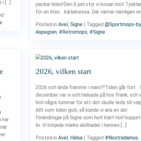
i […]
packar bilen!Den 6 juni styr vi kosan mot Tyskla
för en liten… kärleksresa. Där väntar nämligen en
ed
r
Posted in
Avel
,
Signe
|
Tagged
@Sportmops-by
Aspegren
,
#Retromops
,
#Signe
e
2026, vilken start
2026 och ända framme i mars?!Tiden går fort… 
december var vi och hälsade på hos Frank, och v
n
höll några tummar för att det skulle leda till valp
Allt som tiden gick, så kunde vi ana en del
a
förändringar på Signe som helt klart höll hoppet
m har
liv. Vi började märka skillnader i hennes […]
när
ver
Posted in
Avel
,
Hälsa
|
Tagged
#Nostradamus
,