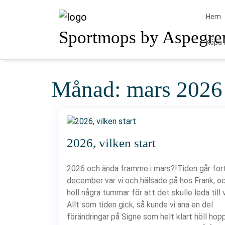
Skip
to
Hem
content
Sportmops by Aspegre
Köpa 
Månad:
mars 2026
2026, vilken start
2026 och ända framme i mars?!Tiden går for
december var vi och hälsade på hos Frank, oc
höll några tummar för att det skulle leda till v
Allt som tiden gick, så kunde vi ana en del
förändringar på Signe som helt klart höll hop