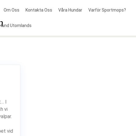
Om Oss
Kontakta Oss
Våra Hundar
Varför Sportmops?
n
Hund Utomlands
t… I
h vi
alpar.
pet vid