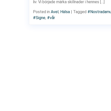
liv. Vi började märka skillnader i hennes […]
Posted in
Avel
,
Hälsa
|
Tagged
#Nostradam
#Signe
,
#vår