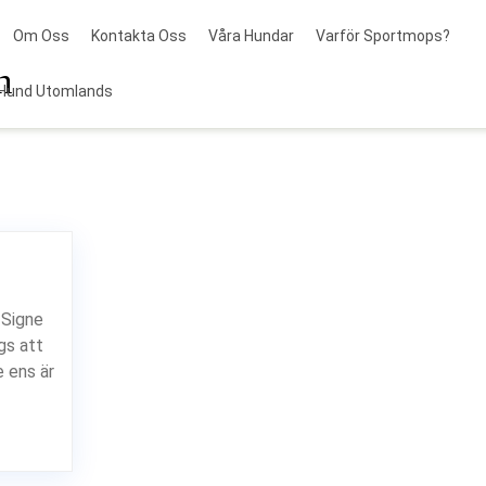
Om Oss
Kontakta Oss
Våra Hundar
Varför Sportmops?
n
Hund Utomlands
 Signe
gs att
 ens är