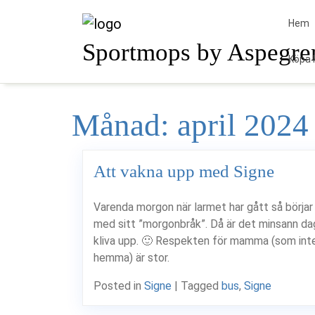
Skip
to
Hem
content
Sportmops by Aspegre
Köpa 
Månad:
april 2024
Att vakna upp med Signe
Varenda morgon när larmet har gått så börjar
med sitt ”morgonbråk”. Då är det minsann da
kliva upp. 🙂 Respekten för mamma (som inte
hemma) är stor.
Posted in
Signe
|
Tagged
bus
,
Signe