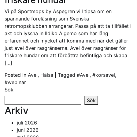
friskare hundar
Vi på Sportmops by Aspegren vill tipsa om en
spännande föreläsning som Svenska
retromopsklubben arrangerar. Passa på att ta tillfället i
akt och lyssna in Ildiko Algemo som har lång
erfarenhet och mycket att komma med när det gäller
just avel över rasgränserna. Avel över rasgränser för
friskare hundar om att förbättra befintliga och skapa
[…]
Posted in
Avel
,
Hälsa
|
Tagged
#Avel
,
#korsavel
,
#webinar
Sök
Sök
Arkiv
juli 2026
juni 2026