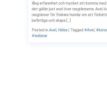
lång erfarenhet och mycket att komma med 
det gäller just avel över rasgränserna. Avel ö
rasgränser för friskare hundar om att förbätt
befintliga och skapa […]
Posted in
Avel
,
Hälsa
|
Tagged
#Avel
,
#kors
#webinar