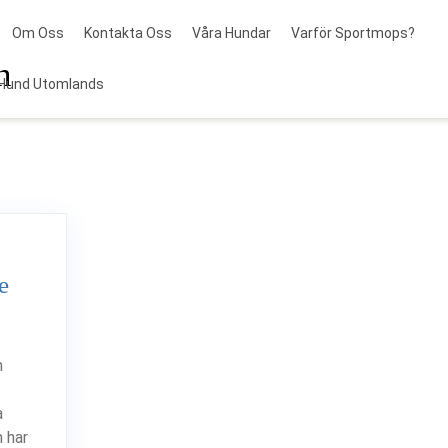
Om Oss
Kontakta Oss
Våra Hundar
Varför Sportmops?
n
Hund Utomlands
e
n
a
m har