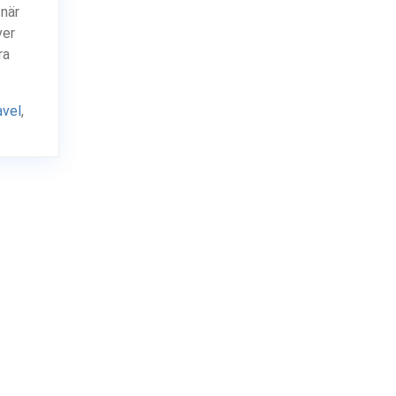
när
ver
ra
avel
,