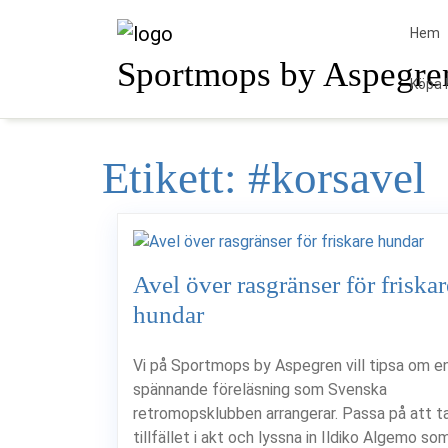
Skip
to
Hem
content
Sportmops by Aspegre
Köpa 
Etikett:
#korsavel
Avel över rasgränser för friskar
hundar
Vi på Sportmops by Aspegren vill tipsa om e
spännande föreläsning som Svenska
retromopsklubben arrangerar. Passa på att t
tillfället i akt och lyssna in Ildiko Algemo so