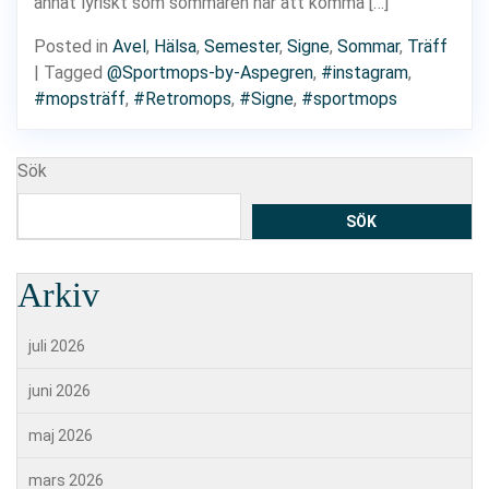
annat lyriskt som sommaren har att komma […]
Posted in
Avel
,
Hälsa
,
Semester
,
Signe
,
Sommar
,
Träff
|
Tagged
@Sportmops-by-Aspegren
,
#instagram
,
#mopsträff
,
#Retromops
,
#Signe
,
#sportmops
Sök
SÖK
Arkiv
juli 2026
juni 2026
maj 2026
mars 2026