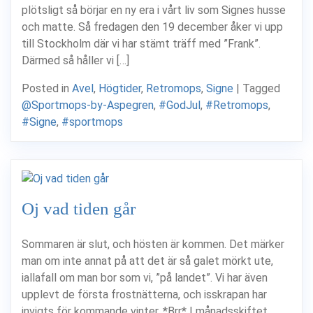
plötsligt så börjar en ny era i vårt liv som Signes husse
och matte. Så fredagen den 19 december åker vi upp
till Stockholm där vi har stämt träff med ”Frank”.
Därmed så håller vi […]
Posted in
Avel
,
Högtider
,
Retromops
,
Signe
|
Tagged
@Sportmops-by-Aspegren
,
#GodJul
,
#Retromops
,
#Signe
,
#sportmops
Oj vad tiden går
Sommaren är slut, och hösten är kommen. Det märker
man om inte annat på att det är så galet mörkt ute,
iallafall om man bor som vi, ”på landet”. Vi har även
upplevt de första frostnätterna, och isskrapan har
invigts för kommande vinter. *Brr* I månadsskiftet