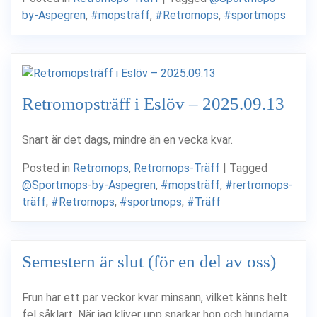
by-Aspegren
,
#mopsträff
,
#Retromops
,
#sportmops
Retromopsträff i Eslöv – 2025.09.13
Snart är det dags, mindre än en vecka kvar.
Posted in
Retromops
,
Retromops-Träff
|
Tagged
@Sportmops-by-Aspegren
,
#mopsträff
,
#rertromops-
träff
,
#Retromops
,
#sportmops
,
#Träff
Semestern är slut (för en del av oss)
Frun har ett par veckor kvar minsann, vilket känns helt
fel såklart. När jag kliver upp snarkar hon och hundarna