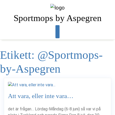
Skip
to
content
Sportmops by Aspegren
Etikett:
@Sportmops-
by-Aspegren
Att vara, eller inte vara…
det är frågan… Lördag-Måndag (6-8 juni) så var vi på