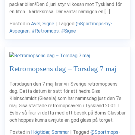
packar bilen!Den 6 juni styr vi kosan mot Tyskland för
en liten… kärleksresa. Där väntar nämligen en […]
Posted in
Avel
,
Signe
|
Tagged
@Sportmops-by-
Aspegren
,
#Retromops
,
#Signe
Retromopsens dag – Torsdag 7 maj
Torsdagen den 7 maj firar vi i Sverige retromopsens
dag. Detta datum är satt för att hedra Gisa
Kleinschmidt (Giesela) som har namnsdag just den 7e
maj. Gisa startade retromopsaveln i Tyskland 2001. I
Eslöv så firar vi detta med ett besök på Boms Glassbar
och hoppas kunna avnjuta en god glass på torget.
Posted in
Högtider
,
Sommar
|
Tagged
@Sportmops-