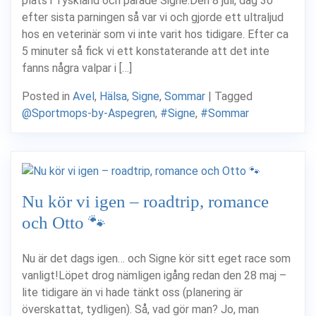
plats i Tyskland och parade Signe.Den 8 juli, dag 30
efter sista parningen så var vi och gjorde ett ultraljud
hos en veterinär som vi inte varit hos tidigare. Efter ca
5 minuter så fick vi ett konstaterande att det inte
fanns några valpar i […]
Posted in
Avel
,
Hälsa
,
Signe
,
Sommar
|
Tagged
@Sportmops-by-Aspegren
,
#Signe
,
#Sommar
Nu kör vi igen – roadtrip, romance
och Otto 🐾
Nu är det dags igen… och Signe kör sitt eget race som
vanligt!Löpet drog nämligen igång redan den 28 maj –
lite tidigare än vi hade tänkt oss (planering är
överskattat, tydligen). Så, vad gör man? Jo, man