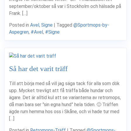
september/oktober så var i Stockholm och hälsade på
Frank. […]
Posted in
Avel
,
Signe
|
Tagged
@Sportmops-by-
Aspegren
,
#Avel
,
#Signe
Så har det varit träff
Till att börja med så vill jag säga tack för alla som dök
upp. Mycket trevligt att få träffa både hundar och
ägare. Det är alltid kul att se varianterna av retromops,
då man bara ser ”sin egna hund” hela tiden. 🙂 Träffen
ägde rum hemma hos oss i Skåne, och vi hade tur med
[…]
Posted in
Retromops-Träff
|
Tagged
@Sportmops-