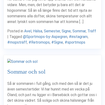
vidare. Men, men, det betyder ju bara att det är
högsommar. Så än så länge finns det tid att njuta av
sommarens alla dofter, sköna temperaturer och allt
annat lyriskt som sommaren har att komma […]
Posted in
Avel
,
Hälsa
,
Semester
,
Signe
,
Sommar
,
Träff
|
Tagged
@Sportmops-by-Aspegren
,
#instagram
,
#mopsträff
,
#Retromops
,
#Signe
,
#sportmops
Sommar och sol
Så är sommaren i full gång, och med den så är det ju
även semestertider. Vi har hunnit med en vecka på
Öland, och just nu ligger vi i Barsebäck och gottar oss i
det sköna vädret. Så soliga och sköna hälsningar från