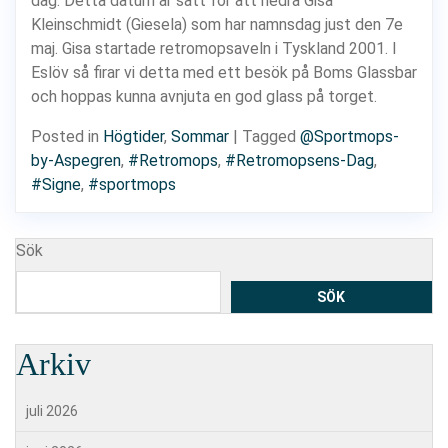
dag. Detta datum är satt för att hedra Gisa
Kleinschmidt (Giesela) som har namnsdag just den 7e
maj. Gisa startade retromopsaveln i Tyskland 2001. I
Eslöv så firar vi detta med ett besök på Boms Glassbar
och hoppas kunna avnjuta en god glass på torget.
Posted in
Högtider
,
Sommar
|
Tagged
@Sportmops-
by-Aspegren
,
#Retromops
,
#Retromopsens-Dag
,
#Signe
,
#sportmops
Sök
SÖK
Arkiv
juli 2026