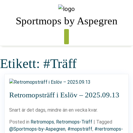
Skip
to
content
Sportmops by Aspegren
Etikett:
#Träff
Retromopsträff i Eslöv – 2025.09.13
Snart är det dags, mindre än en vecka kvar.
Posted in
Retromops
,
Retromops-Träff
|
Tagged
@Sportmops-by-Aspegren
,
#mopsträff
,
#rertromops-