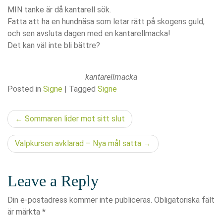
MIN tanke är då kantarell sök.
Fatta att ha en hundnäsa som letar rätt på skogens guld,
och sen avsluta dagen med en kantarellmacka!
Det kan väl inte bli bättre?
kantarellmacka
Posted in
Signe
|
Tagged
Signe
Inläggsnavigering
Sommaren lider mot sitt slut
Valpkursen avklarad – Nya mål satta
Leave a Reply
Din e-postadress kommer inte publiceras.
Obligatoriska fält
är märkta
*