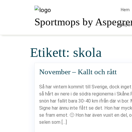
Skip
to
Hem
content
Sportmops by Aspegre
Köpa 
Etikett:
skola
November – Kallt och rått
Så har vintern kommit till Sverige, dock inget 
så hårt av nere i de södra regionerna i Skåne.
snön har fallit bara 30-40 km ifrån där vi bor.
Signe har ännu inte fått se det. Hon har myc
se fram emot. 🙂 Hon har även vuxit en del, 
selen som […]