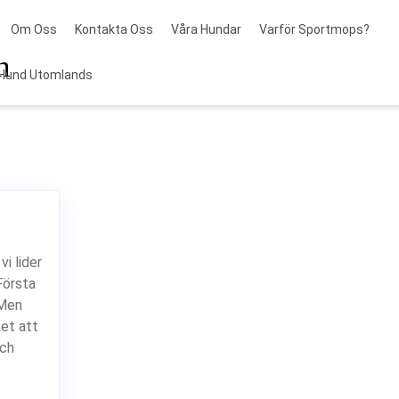
Om Oss
Kontakta Oss
Våra Hundar
Varför Sportmops?
n
Hund Utomlands
vi lider
Första
 Men
ket att
och