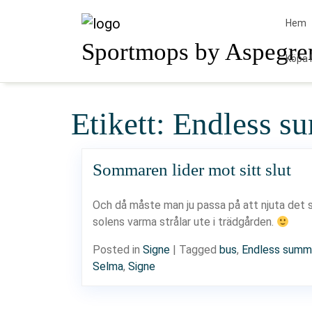
Skip
to
Hem
content
Sportmops by Aspegre
Köpa 
Etikett:
Endless s
Sommaren lider mot sitt slut
Och då måste man ju passa på att njuta det s
solens varma strålar ute i trädgården.
Posted in
Signe
|
Tagged
bus
,
Endless summ
Selma
,
Signe