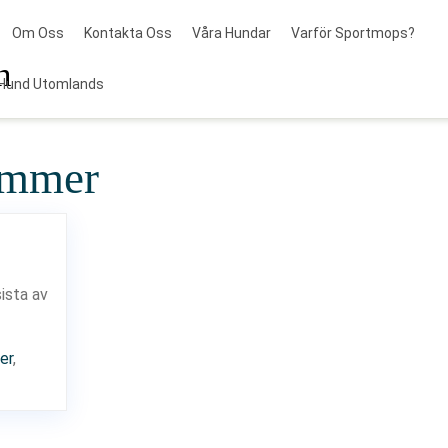
Om Oss
Kontakta Oss
Våra Hundar
Varför Sportmops?
n
Hund Utomlands
ummer
ista av
er
,