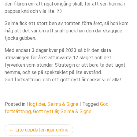
den filuren en rätt rejäl omgång skäll, för att sen hamna i
pappas knä och vila lite. 🙂
Selma fick ett stort ben av tomten förra året, så hon kom
ihåg att det var en rätt snäll prick han den där skäggige
tjocka gubben.
Med endast 3 dagar kvar på 2023 så blir den sista
utmaningen för året att invänta 12 slaget och det
fyrverkeri som stundar. Strategin är att bara ta det lugnt
hemma, och se på spektaklet på lite avstånd.
God fortsättning, och ett gott nytt år önskar vi er alla!
Posted in
Högtider
,
Selma & Signe
|
Tagged
God
fortsättning
,
Gott nytt år
,
Selma & Signe
Inläggsnavigering
Lite uppdateringar online