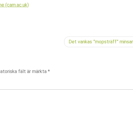
ne (cam.ac.uk)
Det vankas ”mopsträff” minsa
atoriska fält är märkta
*