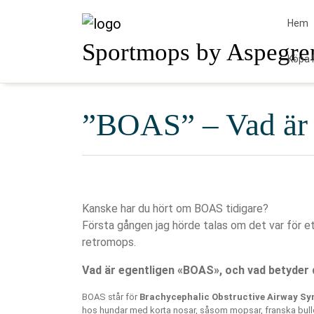
Skip
to
Hem
content
Sportmops by Aspegre
Köpa 
”BOAS” – Vad är 
Kanske har du hört om BOAS tidigare?
Första gången jag hörde talas om det var för et
retromops.
Vad är egentligen «BOAS», och vad betyder 
BOAS står för
Brachycephalic Obstructive Airway S
hos hundar med korta nosar, såsom mopsar, franska bulld