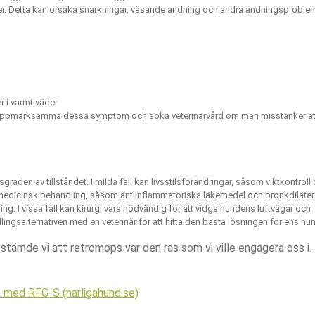
heter. Detta kan orsaka snarkningar, väsande andning och andra andningsproble
r i varmt väder
t att uppmärksamma dessa symptom och söka veterinärvård om man misstänker at
den av tillståndet. I milda fall kan livsstilsförändringar, såsom viktkontroll
kan medicinsk behandling, såsom antiinflammatoriska läkemedel och bronkdilate
g. I vissa fall kan kirurgi vara nödvändig för att vidga hundens luftvägar och
lingsalternativen med en veterinär för att hitta den bästa lösningen för ens hu
estämde vi att retromops var den ras som vi ville engagera oss i.
 med RFG-S (harligahund.se)