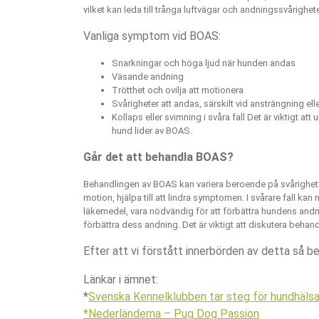
vilket kan leda till trånga luftvägar och andningssvårig
Vanliga symptom vid BOAS:
Snarkningar och höga ljud när hunden andas
Väsande andning
Trötthet och ovilja att motionera
Svårigheter att andas, särskilt vid ansträngning elle
Kollaps eller svimning i svåra fall Det är viktig
hund lider av BOAS.
Går det att behandla BOAS?
Behandlingen av BOAS kan variera beroende på svårighetsgra
motion, hjälpa till att lindra symptomen. I svårare fall 
läkemedel, vara nödvändig för att förbättra hundens andnin
förbättra dess andning. Det är viktigt att diskutera behand
Efter att vi förstått innerbörden av detta så b
Länkar i ämnet:
*
Svenska Kennelklubben tar steg för hundhälsa
*Nederländerna – Pug Dog Passion