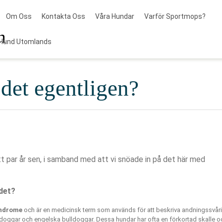
Om Oss
Kontakta Oss
Våra Hundar
Varför Sportmops?
n
Hund Utomlands
det egentligen?
t par år sen, i samband med att vi snöade in på det här med
det?
yndrome
och är en medicinsk term som används för att beskriva andningssvår
oggar och engelska bulldoggar. Dessa hundar har ofta en förkortad skalle o